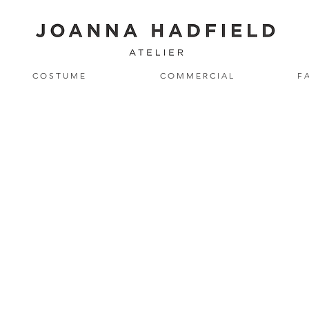
C O S T U M E
C O M M E R C I A L
F A